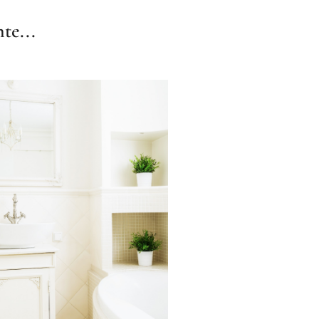
te...