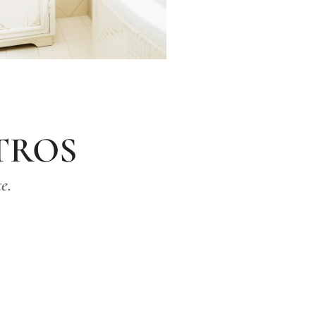
TROS
e.